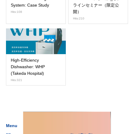
System: Case Study
ラインセミナー（限定公
開）
Hits:108
Hits:210
High-Efficiency
Dishwasher: WHP
(Takeda Hospital)
Hits:321
Menu