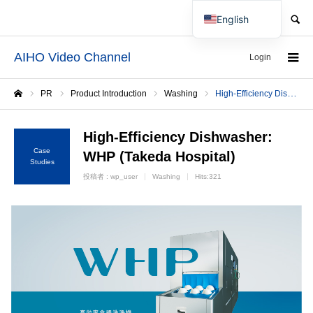
SEARCH
English
Japanese
AIHO Video Channel
Login
PR
Product Introduction
Washing
High-Efficiency Dishwasher: WHP (Takeda Hospital)
Home
High-Efficiency Dishwasher:
Case
WHP (Takeda Hospital)
Studies
投稿者 :
wp_user
Washing
Hits:321