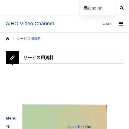
SEARCH
English
Japanese
AIHO Video Channel
Login
サービス用資料
Home
サービス用資料
Menu
PR
About This Site