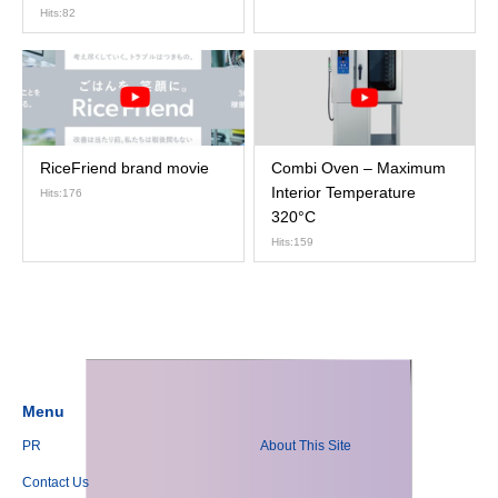
Cooker Operations
Hits:82
RiceFriend brand movie
Combi Oven – Maximum
Interior Temperature
Hits:176
320°C
Hits:159
Menu
PR
About This Site
Contact Us