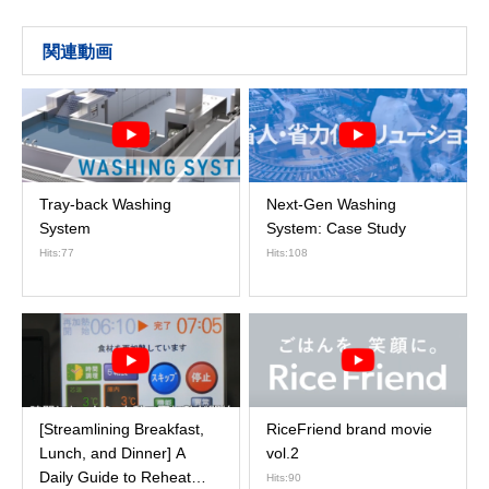
関連動画
Tray-back Washing
Next-Gen Washing
System
System: Case Study
Hits:77
Hits:108
[Streamlining Breakfast,
RiceFriend brand movie
Lunch, and Dinner] A
vol.2
Daily Guide to Reheat
Hits:90