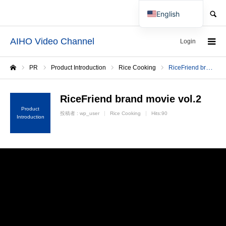
SEARCH
English
Japanese
AIHO Video Channel
Login
PR
Product Introduction
Rice Cooking
RiceFriend brand movie vol.2
Home
RiceFriend brand movie vol.2
Product
投稿者 :
wp_user
Rice Cooking
Hits:90
Introduction